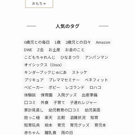
おもちゃ
人気のタグ
0歳児との毎日
1歳
2歳児との日々
Amazon
DWE
Z会
お土産
お金のこと
こどもちゃれんじ
ひなまつり
アンパンマン
オイシックス（Oisix）
キンダーブックじゅにあ
ストッケ
プリキュア
プレママセミナー
ベネフィット
ベビーカー
ポピー
レゴランド
ロハコ
体験談
保育園
入院グッズ
出産準備
口コミ
外食
子育て
子連れレジャー
家計見直し
幼児教育の口コミ
幼児英語
抱っこ紐
楽天
比較
混雑状況
知育
知育玩具
絵本
育児
育児グッズ
育児本
赤ちゃん
離乳食
雨の日