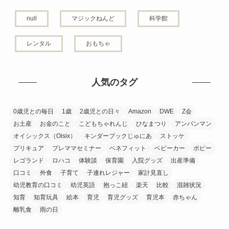
null
マジックねんど
科学館
レンタル
おもちゃ
人気のタグ
0歳児との毎日
1歳
2歳児との日々
Amazon
DWE
Z会
お土産
お金のこと
こどもちゃれんじ
ひなまつり
アンパンマン
オイシックス（Oisix）
キンダーブックじゅにあ
ストッケ
プリキュア
プレママセミナー
ベネフィット
ベビーカー
ポピー
レゴランド
ロハコ
体験談
保育園
入院グッズ
出産準備
口コミ
外食
子育て
子連れレジャー
家計見直し
幼児教育の口コミ
幼児英語
抱っこ紐
楽天
比較
混雑状況
知育
知育玩具
絵本
育児
育児グッズ
育児本
赤ちゃん
離乳食
雨の日