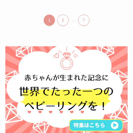
1
2
...
7