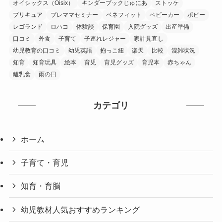
オイシックス（Oisix）
キンダーブックじゅにあ
ストッケ
プリキュア
プレママセミナー
ベネフィット
ベビーカー
ポピー
レゴランド
ロハコ
体験談
保育園
入院グッズ
出産準備
口コミ
外食
子育て
子連れレジャー
家計見直し
幼児教育の口コミ
幼児英語
抱っこ紐
楽天
比較
混雑状況
知育
知育玩具
絵本
育児
育児グッズ
育児本
赤ちゃん
離乳食
雨の日
カテゴリ
ホーム
子育て・育児
知育・育脳
幼児教材人気おすすめランキング