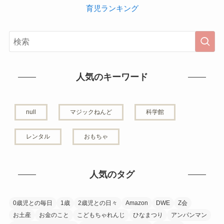
育児ランキング
人気のキーワード
null
マジックねんど
科学館
レンタル
おもちゃ
人気のタグ
0歳児との毎日
1歳
2歳児との日々
Amazon
DWE
Z会
お土産
お金のこと
こどもちゃれんじ
ひなまつり
アンパンマン