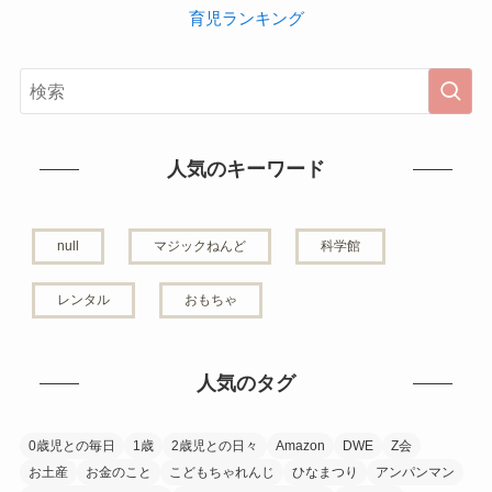
育児ランキング
人気のキーワード
null
マジックねんど
科学館
レンタル
おもちゃ
人気のタグ
0歳児との毎日
1歳
2歳児との日々
Amazon
DWE
Z会
お土産
お金のこと
こどもちゃれんじ
ひなまつり
アンパンマン