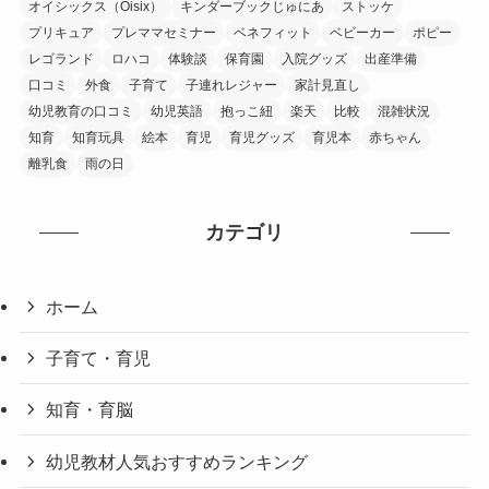
オイシックス（Oisix）
キンダーブックじゅにあ
ストッケ
プリキュア
プレママセミナー
ベネフィット
ベビーカー
ポピー
レゴランド
ロハコ
体験談
保育園
入院グッズ
出産準備
口コミ
外食
子育て
子連れレジャー
家計見直し
幼児教育の口コミ
幼児英語
抱っこ紐
楽天
比較
混雑状況
知育
知育玩具
絵本
育児
育児グッズ
育児本
赤ちゃん
離乳食
雨の日
カテゴリ
ホーム
子育て・育児
知育・育脳
幼児教材人気おすすめランキング