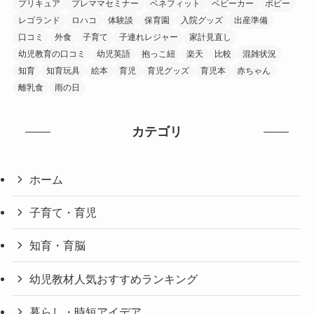
プリキュア
プレママセミナー
ベネフィット
ベビーカー
ポピー
レゴランド
ロハコ
体験談
保育園
入院グッズ
出産準備
口コミ
外食
子育て
子連れレジャー
家計見直し
幼児教育の口コミ
幼児英語
抱っこ紐
楽天
比較
混雑状況
知育
知育玩具
絵本
育児
育児グッズ
育児本
赤ちゃん
離乳食
雨の日
カテゴリ
ホーム
子育て・育児
知育・育脳
幼児教材人気おすすめランキング
暮らし・時短アイデア