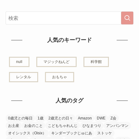
人気のキーワード
null
マジックねんど
科学館
レンタル
おもちゃ
人気のタグ
0歳児との毎日
1歳
2歳児との日々
Amazon
DWE
Z会
お土産
お金のこと
こどもちゃれんじ
ひなまつり
アンパンマン
オイシックス（Oisix）
キンダーブックじゅにあ
ストッケ