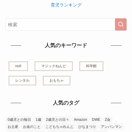
育児ランキング
人気のキーワード
null
マジックねんど
科学館
レンタル
おもちゃ
人気のタグ
0歳児との毎日
1歳
2歳児との日々
Amazon
DWE
Z会
お土産
お金のこと
こどもちゃれんじ
ひなまつり
アンパンマン