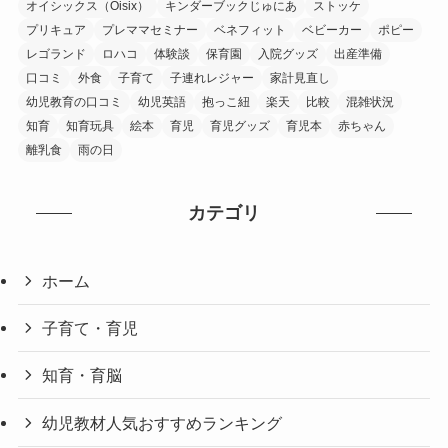
オイシックス（Oisix）
キンダーブックじゅにあ
ストッケ
プリキュア
プレママセミナー
ベネフィット
ベビーカー
ポピー
レゴランド
ロハコ
体験談
保育園
入院グッズ
出産準備
口コミ
外食
子育て
子連れレジャー
家計見直し
幼児教育の口コミ
幼児英語
抱っこ紐
楽天
比較
混雑状況
知育
知育玩具
絵本
育児
育児グッズ
育児本
赤ちゃん
離乳食
雨の日
カテゴリ
ホーム
子育て・育児
知育・育脳
幼児教材人気おすすめランキング