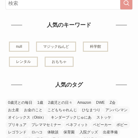
人気のキーワード
null
マジックねんど
科学館
レンタル
おもちゃ
人気のタグ
0歳児との毎日
1歳
2歳児との日々
Amazon
DWE
Z会
お土産
お金のこと
こどもちゃれんじ
ひなまつり
アンパンマン
オイシックス（Oisix）
キンダーブックじゅにあ
ストッケ
プリキュア
プレママセミナー
ベネフィット
ベビーカー
ポピー
レゴランド
ロハコ
体験談
保育園
入院グッズ
出産準備