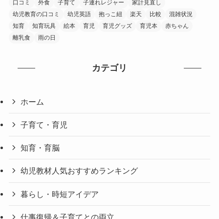
口コミ
外食
子育て
子連れレジャー
家計見直し
幼児教育の口コミ
幼児英語
抱っこ紐
楽天
比較
混雑状況
知育
知育玩具
絵本
育児
育児グッズ
育児本
赤ちゃん
離乳食
雨の日
カテゴリ
ホーム
子育て・育児
知育・育脳
幼児教材人気おすすめランキング
暮らし・時短アイデア
仕事復帰＆子育てとの両立