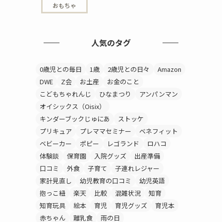
おもちゃ
人気のタグ
0歳児との毎日
1歳
2歳児との日々
Amazon
DWE
Z会
お土産
お金のこと
こどもちゃれんじ
ひなまつり
アンパンマン
オイシックス（Oisix）
キンダーブックじゅにあ
ストッケ
プリキュア
プレママセミナー
ベネフィット
ベビーカー
ポピー
レゴランド
ロハコ
体験談
保育園
入院グッズ
出産準備
口コミ
外食
子育て
子連れレジャー
家計見直し
幼児教育の口コミ
幼児英語
抱っこ紐
楽天
比較
混雑状況
知育
知育玩具
絵本
育児
育児グッズ
育児本
赤ちゃん
離乳食
雨の日