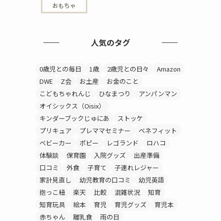
おもちゃ
人気のタグ
0歳児との毎日
1歳
2歳児との日々
Amazon
DWE
Z会
お土産
お金のこと
こどもちゃれんじ
ひなまつり
アンパンマン
オイシックス（Oisix）
キンダーブックじゅにあ
ストッケ
プリキュア
プレママセミナー
ベネフィット
ベビーカー
ポピー
レゴランド
ロハコ
体験談
保育園
入院グッズ
出産準備
口コミ
外食
子育て
子連れレジャー
家計見直し
幼児教育の口コミ
幼児英語
抱っこ紐
楽天
比較
混雑状況
知育
知育玩具
絵本
育児
育児グッズ
育児本
赤ちゃん
離乳食
雨の日