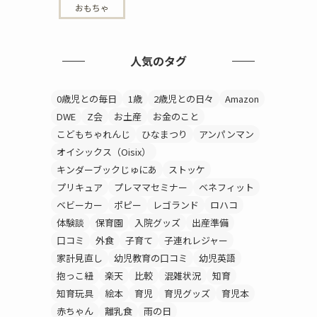
おもちゃ
人気のタグ
0歳児との毎日
1歳
2歳児との日々
Amazon
DWE
Z会
お土産
お金のこと
こどもちゃれんじ
ひなまつり
アンパンマン
オイシックス（Oisix）
キンダーブックじゅにあ
ストッケ
プリキュア
プレママセミナー
ベネフィット
ベビーカー
ポピー
レゴランド
ロハコ
体験談
保育園
入院グッズ
出産準備
口コミ
外食
子育て
子連れレジャー
家計見直し
幼児教育の口コミ
幼児英語
抱っこ紐
楽天
比較
混雑状況
知育
知育玩具
絵本
育児
育児グッズ
育児本
赤ちゃん
離乳食
雨の日