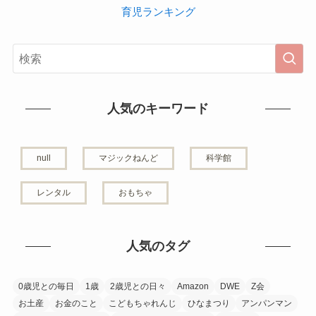
育児ランキング
人気のキーワード
null
マジックねんど
科学館
レンタル
おもちゃ
人気のタグ
0歳児との毎日
1歳
2歳児との日々
Amazon
DWE
Z会
お土産
お金のこと
こどもちゃれんじ
ひなまつり
アンパンマン