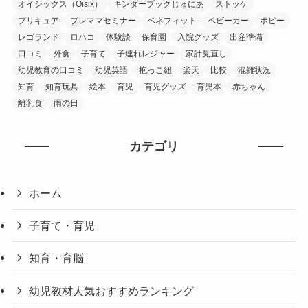
オイシックス（Oisix）
キンダーブックじゅにあ
ストッケ
プリキュア
プレママセミナー
ベネフィット
ベビーカー
ポピー
レゴランド
ロハコ
体験談
保育園
入院グッズ
出産準備
口コミ
外食
子育て
子連れレジャー
家計見直し
幼児教育の口コミ
幼児英語
抱っこ紐
楽天
比較
混雑状況
知育
知育玩具
絵本
育児
育児グッズ
育児本
赤ちゃん
離乳食
雨の日
カテゴリ
ホーム
子育て・育児
知育・育脳
幼児教材人気おすすめランキング