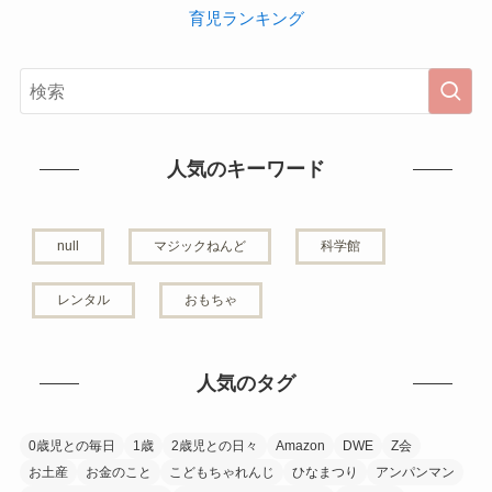
育児ランキング
人気のキーワード
null
マジックねんど
科学館
レンタル
おもちゃ
人気のタグ
0歳児との毎日
1歳
2歳児との日々
Amazon
DWE
Z会
お土産
お金のこと
こどもちゃれんじ
ひなまつり
アンパンマン