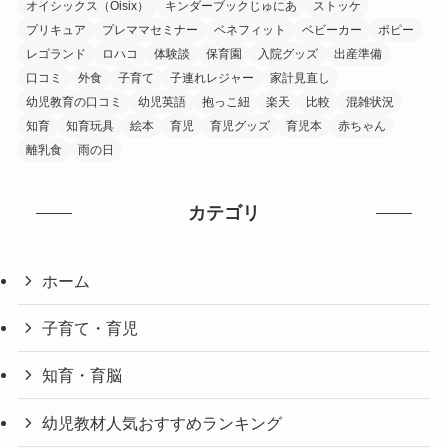
オイシックス（Oisix）
キンダーブックじゅにあ
ストッケ
プリキュア
プレママセミナー
ベネフィット
ベビーカー
ポピー
レゴランド
ロハコ
体験談
保育園
入院グッズ
出産準備
口コミ
外食
子育て
子連れレジャー
家計見直し
幼児教育の口コミ
幼児英語
抱っこ紐
楽天
比較
混雑状況
知育
知育玩具
絵本
育児
育児グッズ
育児本
赤ちゃん
離乳食
雨の日
カテゴリ
ホーム
子育て・育児
知育・育脳
幼児教材人気おすすめランキング