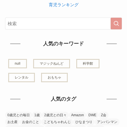
育児ランキング
人気のキーワード
null
マジックねんど
科学館
レンタル
おもちゃ
人気のタグ
0歳児との毎日
1歳
2歳児との日々
Amazon
DWE
Z会
お土産
お金のこと
こどもちゃれんじ
ひなまつり
アンパンマン