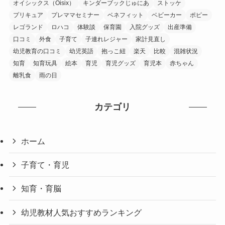
オイシックス（Oisix）
キンダーブックじゅにあ
ストッケ
プリキュア
プレママセミナー
ベネフィット
ベビーカー
ポピー
レゴランド
ロハコ
体験談
保育園
入院グッズ
出産準備
口コミ
外食
子育て
子連れレジャー
家計見直し
幼児教育の口コミ
幼児英語
抱っこ紐
楽天
比較
混雑状況
知育
知育玩具
絵本
育児
育児グッズ
育児本
赤ちゃん
離乳食
雨の日
カテゴリ
ホーム
子育て・育児
知育・育脳
幼児教材人気おすすめランキング