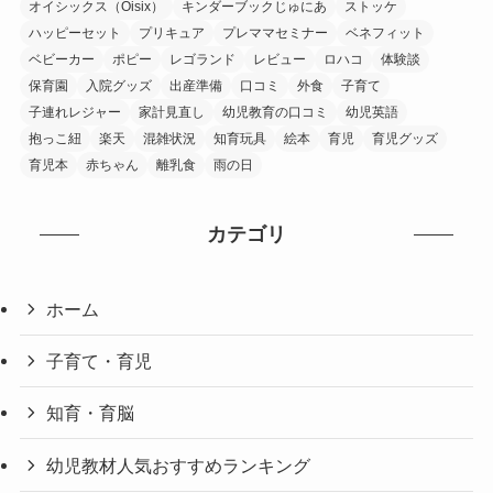
オイシックス（Oisix）
キンダーブックじゅにあ
ストッケ
ハッピーセット
プリキュア
プレママセミナー
ベネフィット
ベビーカー
ポピー
レゴランド
レビュー
ロハコ
体験談
保育園
入院グッズ
出産準備
口コミ
外食
子育て
子連れレジャー
家計見直し
幼児教育の口コミ
幼児英語
抱っこ紐
楽天
混雑状況
知育玩具
絵本
育児
育児グッズ
育児本
赤ちゃん
離乳食
雨の日
カテゴリ
ホーム
子育て・育児
知育・育脳
幼児教材人気おすすめランキング