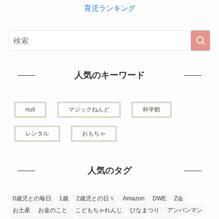
育児ランキング
人気のキーワード
null
マジックねんど
科学館
レンタル
おもちゃ
人気のタグ
0歳児との毎日
1歳
2歳児との日々
Amazon
DWE
Z会
お土産
お金のこと
こどもちゃれんじ
ひなまつり
アンパンマン