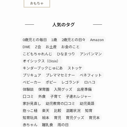
おもちゃ
人気のタグ
0歳児との毎日
1歳
2歳児との日々
Amazon
DWE
Z会
お土産
お金のこと
こどもちゃれんじ
ひなまつり
アンパンマン
オイシックス（Oisix）
キンダーブックじゅにあ
ストッケ
プリキュア
プレママセミナー
ベネフィット
ベビーカー
ポピー
レゴランド
ロハコ
体験談
保育園
入院グッズ
出産準備
口コミ
外食
子育て
子連れレジャー
家計見直し
幼児教育の口コミ
幼児英語
抱っこ紐
楽天
比較
混雑状況
知育
知育玩具
絵本
育児
育児グッズ
育児本
赤ちゃん
離乳食
雨の日