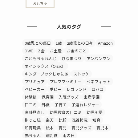
おもちゃ
人気のタグ
0歳児との毎日
1歳
2歳児との日々
Amazon
DWE
Z会
お土産
お金のこと
こどもちゃれんじ
ひなまつり
アンパンマン
オイシックス（Oisix）
キンダーブックじゅにあ
ストッケ
プリキュア
プレママセミナー
ベネフィット
ベビーカー
ポピー
レゴランド
ロハコ
体験談
保育園
入院グッズ
出産準備
口コミ
外食
子育て
子連れレジャー
家計見直し
幼児教育の口コミ
幼児英語
抱っこ紐
楽天
比較
混雑状況
知育
知育玩具
絵本
育児
育児グッズ
育児本
赤ちゃん
離乳食
雨の日