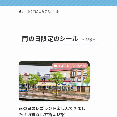
ホーム
雨の日限定のシール
雨の日限定のシール
– tag –
子連れレジャー&外食
雨の日のレゴランド楽しんできまし
た！混雑なしで貸切状態