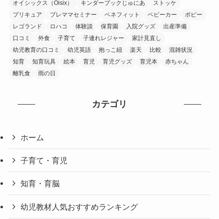
オイシックス（Oisix）
キンダーブックじゅにあ
ストッケ
プリキュア
プレママセミナー
ベネフィット
ベビーカー
ポピー
レゴランド
ロハコ
体験談
保育園
入院グッズ
出産準備
口コミ
外食
子育て
子連れレジャー
家計見直し
幼児教育の口コミ
幼児英語
抱っこ紐
楽天
比較
混雑状況
知育
知育玩具
絵本
育児
育児グッズ
育児本
赤ちゃん
離乳食
雨の日
カテゴリ
ホーム
子育て・育児
知育・育脳
幼児教材人気おすすめランキング