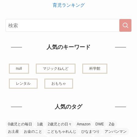
育児ランキング
人気のキーワード
null
マジックねんど
科学館
レンタル
おもちゃ
人気のタグ
0歳児との毎日
1歳
2歳児との日々
Amazon
DWE
Z会
お土産
お金のこと
こどもちゃれんじ
ひなまつり
アンパンマン