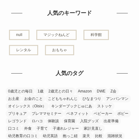
人気のキーワード
null
マジックねんど
科学館
レンタル
おもちゃ
人気のタグ
0歳児との毎日
1歳
2歳児との日々
Amazon
DWE
Z会
お土産
お金のこと
こどもちゃれんじ
ひなまつり
アンパンマン
オイシックス（Oisix）
キンダーブックじゅにあ
ストッケ
プリキュア
プレママセミナー
ベネフィット
ベビーカー
ポピー
レゴランド
ロハコ
体験談
保育園
入院グッズ
出産準備
口コミ
外食
子育て
子連れレジャー
家計見直し
幼児教育の口コミ
幼児英語
抱っこ紐
楽天
比較
混雑状況