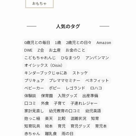
おもちゃ
人気のタグ
0歳児との毎日
1歳
2歳児との日々
Amazon
DWE
Z会
お土産
お金のこと
こどもちゃれんじ
ひなまつり
アンパンマン
オイシックス（Oisix）
キンダーブックじゅにあ
ストッケ
プリキュア
プレママセミナー
ベネフィット
ベビーカー
ポピー
レゴランド
ロハコ
体験談
保育園
入院グッズ
出産準備
口コミ
外食
子育て
子連れレジャー
家計見直し
幼児教育の口コミ
幼児英語
抱っこ紐
楽天
比較
混雑状況
知育
知育玩具
絵本
育児
育児グッズ
育児本
赤ちゃん
離乳食
雨の日