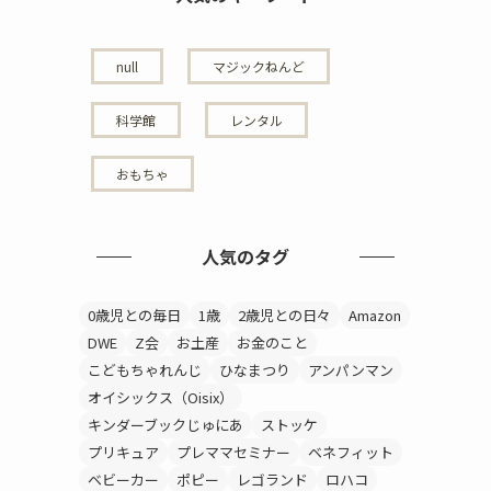
null
マジックねんど
科学館
レンタル
おもちゃ
人気のタグ
0歳児との毎日
1歳
2歳児との日々
Amazon
DWE
Z会
お土産
お金のこと
こどもちゃれんじ
ひなまつり
アンパンマン
オイシックス（Oisix）
キンダーブックじゅにあ
ストッケ
プリキュア
プレママセミナー
ベネフィット
ベビーカー
ポピー
レゴランド
ロハコ