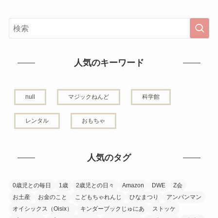
人気のキーワード
null
マジックねんど
科学館
レンタル
おもちゃ
人気のタグ
0歳児との毎日
1歳
2歳児との日々
Amazon
DWE
Z会
お土産
お金のこと
こどもちゃれんじ
ひなまつり
アンパンマン
オイシックス（Oisix）
キンダーブックじゅにあ
ストッケ