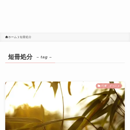
ホーム
短冊処分
短冊処分
– tag –
行事・イベント