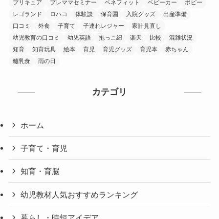
プリキュア
プレママセミナー
ベネフィット
ベビーカー
ポピー
レゴランド
ロハコ
体験談
保育園
入院グッズ
出産準備
口コミ
外食
子育て
子連れレジャー
家計見直し
幼児教育の口コミ
幼児英語
抱っこ紐
楽天
比較
混雑状況
知育
知育玩具
絵本
育児
育児グッズ
育児本
赤ちゃん
離乳食
雨の日
カテゴリ
ホーム
子育て・育児
知育・育脳
幼児教材人気おすすめランキング
暮らし・時短アイデア