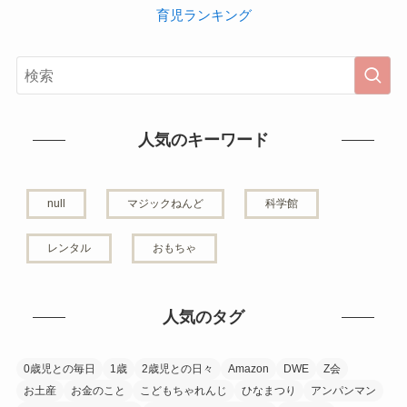
育児ランキング
人気のキーワード
null
マジックねんど
科学館
レンタル
おもちゃ
人気のタグ
0歳児との毎日
1歳
2歳児との日々
Amazon
DWE
Z会
お土産
お金のこと
こどもちゃれんじ
ひなまつり
アンパンマン