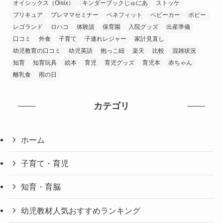
オイシックス（Oisix）
キンダーブックじゅにあ
ストッケ
プリキュア
プレママセミナー
ベネフィット
ベビーカー
ポピー
レゴランド
ロハコ
体験談
保育園
入院グッズ
出産準備
口コミ
外食
子育て
子連れレジャー
家計見直し
幼児教育の口コミ
幼児英語
抱っこ紐
楽天
比較
混雑状況
知育
知育玩具
絵本
育児
育児グッズ
育児本
赤ちゃん
離乳食
雨の日
カテゴリ
ホーム
子育て・育児
知育・育脳
幼児教材人気おすすめランキング