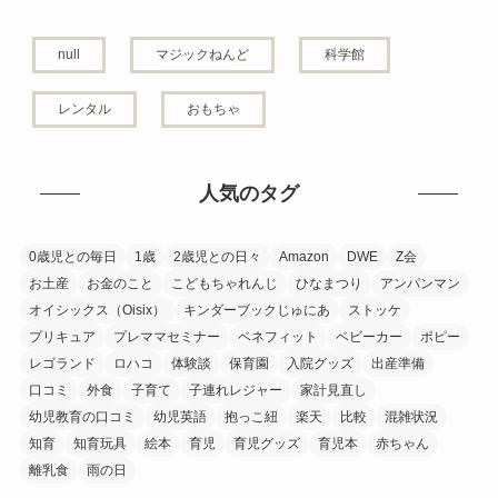
null
マジックねんど
科学館
レンタル
おもちゃ
人気のタグ
0歳児との毎日
1歳
2歳児との日々
Amazon
DWE
Z会
お土産
お金のこと
こどもちゃれんじ
ひなまつり
アンパンマン
オイシックス（Oisix）
キンダーブックじゅにあ
ストッケ
プリキュア
プレママセミナー
ベネフィット
ベビーカー
ポピー
レゴランド
ロハコ
体験談
保育園
入院グッズ
出産準備
口コミ
外食
子育て
子連れレジャー
家計見直し
幼児教育の口コミ
幼児英語
抱っこ紐
楽天
比較
混雑状況
知育
知育玩具
絵本
育児
育児グッズ
育児本
赤ちゃん
離乳食
雨の日