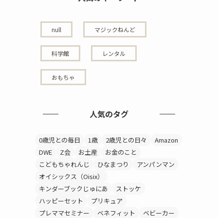
null
マジックねんど
科学館
レンタル
おもちゃ
人気のタグ
0歳児との毎日
1歳
2歳児との日々
Amazon
DWE
Z会
お土産
お金のこと
こどもちゃれんじ
ひなまつり
アンパンマン
オイシックス（Oisix）
キンダーブックじゅにあ
ストッケ
ハッピーセット
プリキュア
プレママセミナー
ベネフィット
ベビーカー