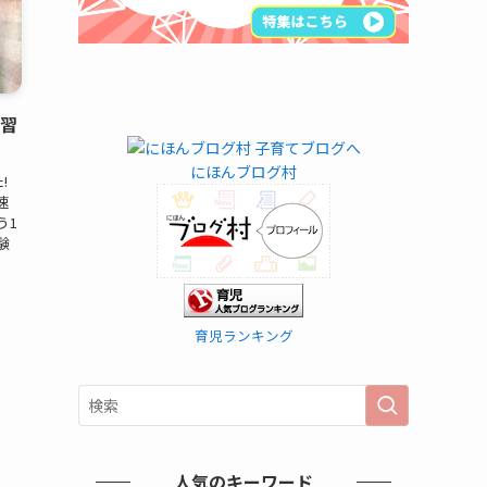
練習
にほんブログ村
!
速
う1
験
育児ランキング
人気のキーワード