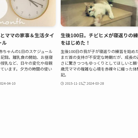
児とママの家事＆生活タイ
生後100日。チビヒメが寝返りの
ール
をはじめた！
赤ちゃんの1日のスケジュール
生後100日の我が子が寝返りの練習を始めた
を記録。離乳食の開始、お昼寝
まだ首の支持が不安定な時期だが、成長の
の授乳など、日々の変化や母親
さに驚きつつもゆっくりとしてほしいと願
っています。夕方の時間の使い
歳児ママの複雑な心境を赤裸々に綴った体
記。
024-04-10
2015-11-15
2024-03-28