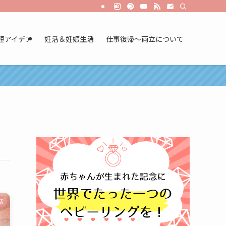
短アイデア
妊活＆妊娠生活
仕事復帰～両立について
話