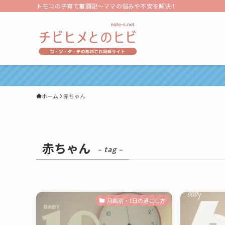
トモコの子育て奮闘記～ママの悩みや不安を解決！
ホーム
赤ちゃん
赤ちゃん
– tag –
月齢別・1日の過ごし方