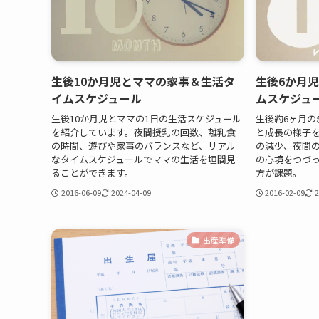
生後10か月児とママの家事＆生活タ
生後6か月
イムスケジュール
ムスケジュ
生後10か月児とママの1日の生活スケジュール
生後約6ヶ月の
を紹介しています。夜間授乳の回数、離乳食
と成長の様子
の時間、遊びや家事のバランスなど、リアル
の減少、夜間
なタイムスケジュールでママの生活を垣間見
の心境をつづ
ることができます。
方が課題。
2016-06-09
2024-04-09
2016-02-09
2
出産準備