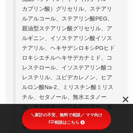
カプリン酸）グリセリル、ステアリ
ルアルコール、ステアリン酸PEG、
親油型ステアリン酸グリセリル、ア
ルギニン、イソステアリン酸イソス
テアリル、ヘキサデシロキシPGヒド
ロキシエチルヘキサデカナミド、コ
レステロール、イソステアリン酸コ
レステリル、ユビデカレノン、ヒア
ルロン酸Na-2、ミリスチン酸ミリス
チル、セタノール、無水エタノー
ル、カルボキシビニルポリマー、水
＼家計の不安、無料で相談／ ママ向け
酸化ナトリウム液、エデト酸塩、ク
FP相談はこちら
エン酸Na、フェノキシエタノール、