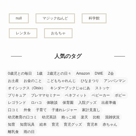
null
マジックねんど
科学館
レンタル
おもちゃ
人気のタグ
0歳児との毎日
1歳
2歳児との日々
Amazon
DWE
Z会
お土産
お金のこと
こどもちゃれんじ
ひなまつり
アンパンマン
オイシックス（Oisix）
キンダーブックじゅにあ
ストッケ
プリキュア
プレママセミナー
ベネフィット
ベビーカー
ポピー
レゴランド
ロハコ
体験談
保育園
入院グッズ
出産準備
口コミ
外食
子育て
子連れレジャー
家計見直し
幼児教育の口コミ
幼児英語
抱っこ紐
楽天
比較
混雑状況
知育
知育玩具
絵本
育児
育児グッズ
育児本
赤ちゃん
離乳食
雨の日