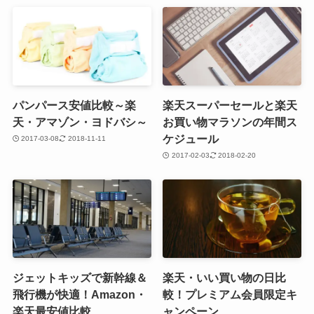
パンパース安値比較～楽
楽天スーパーセールと楽天
天・アマゾン・ヨドバシ～
お買い物マラソンの年間ス
ケジュール
2017-03-08
2018-11-11
2017-02-03
2018-02-20
ジェットキッズで新幹線＆
楽天・いい買い物の日比
飛行機が快適！Amazon・
較！プレミアム会員限定キ
楽天最安値比較
ャンペーン