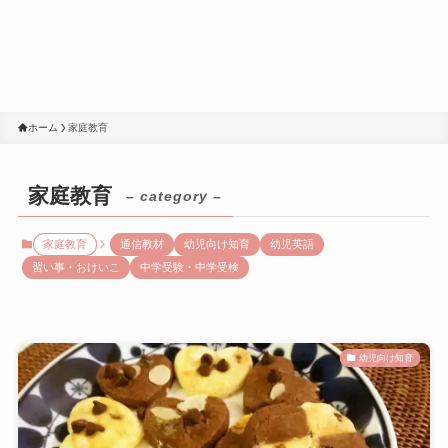
ホーム
家庭教育
家庭教育
– category –
家庭教育
通信教材
幼児向け知育
幼児英語
習い事・おけいこ
中学受験・中学受検
幼児向け知育