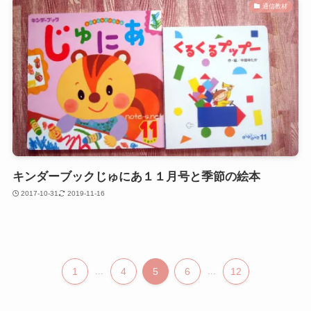
通信教材
キンダーブックじゅにあ１１月号と季節の絵本
2017-10-31
2019-11-16
1
...
4
5
6
...
12