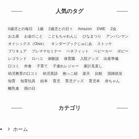
人気のタグ
0歳児との毎日
1歳
2歳児との日々
Amazon
DWE
Z会
お土産
お金のこと
こどもちゃれんじ
ひなまつり
アンパンマン
オイシックス（Oisix）
キンダーブックじゅにあ
ストッケ
プリキュア
プレママセミナー
ベネフィット
ベビーカー
ポピー
レゴランド
ロハコ
体験談
保育園
入院グッズ
出産準備
口コミ
外食
子育て
子連れレジャー
家計見直し
幼児教育の口コミ
幼児英語
抱っこ紐
楽天
比較
混雑状況
知育
知育玩具
絵本
育児
育児グッズ
育児本
赤ちゃん
離乳食
雨の日
カテゴリ
ホーム