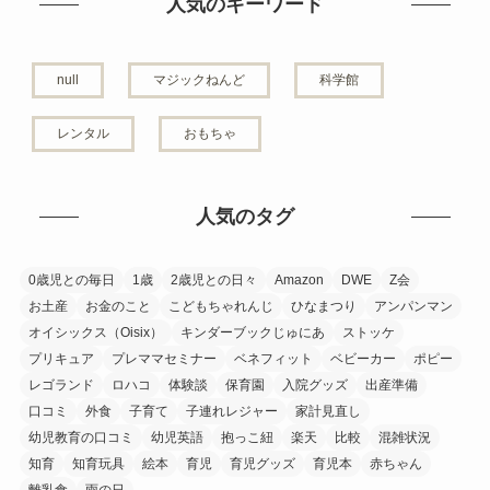
人気のキーワード
null
マジックねんど
科学館
レンタル
おもちゃ
人気のタグ
0歳児との毎日
1歳
2歳児との日々
Amazon
DWE
Z会
お土産
お金のこと
こどもちゃれんじ
ひなまつり
アンパンマン
オイシックス（Oisix）
キンダーブックじゅにあ
ストッケ
プリキュア
プレママセミナー
ベネフィット
ベビーカー
ポピー
レゴランド
ロハコ
体験談
保育園
入院グッズ
出産準備
口コミ
外食
子育て
子連れレジャー
家計見直し
幼児教育の口コミ
幼児英語
抱っこ紐
楽天
比較
混雑状況
知育
知育玩具
絵本
育児
育児グッズ
育児本
赤ちゃん
離乳食
雨の日