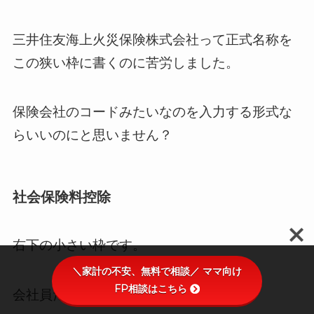
三井住友海上火災保険株式会社って正式名称を
この狭い枠に書くのに苦労しました。
保険会社のコードみたいなのを入力する形式な
らいいのにと思いません？
社会保険料控除
右下の小さい枠です。
＼家計の不安、無料で相談／ ママ向け
FP相談はこちら
会社員だと記入する人は少ないかな？