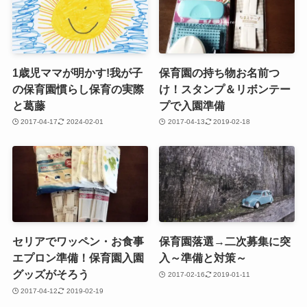
1歳児ママが明かす!我が子
保育園の持ち物お名前つ
の保育園慣らし保育の実際
け！スタンプ＆リボンテー
と葛藤
プで入園準備
2017-04-17
2024-02-01
2017-04-13
2019-02-18
セリアでワッペン・お食事
保育園落選→二次募集に突
エプロン準備！保育園入園
入～準備と対策～
グッズがそろう
2017-02-16
2019-01-11
2017-04-12
2019-02-19