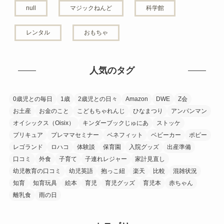
null
マジックねんど
科学館
レンタル
おもちゃ
人気のタグ
0歳児との毎日
1歳
2歳児との日々
Amazon
DWE
Z会
お土産
お金のこと
こどもちゃれんじ
ひなまつり
アンパンマン
オイシックス（Oisix）
キンダーブックじゅにあ
ストッケ
プリキュア
プレママセミナー
ベネフィット
ベビーカー
ポピー
レゴランド
ロハコ
体験談
保育園
入院グッズ
出産準備
口コミ
外食
子育て
子連れレジャー
家計見直し
幼児教育の口コミ
幼児英語
抱っこ紐
楽天
比較
混雑状況
知育
知育玩具
絵本
育児
育児グッズ
育児本
赤ちゃん
離乳食
雨の日