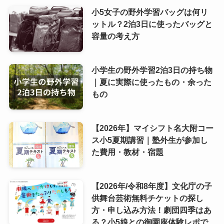
小5女子の野外学習バッグは何リ
ットル？2泊3日に使ったバッグと
容量の考え方
小学生の野外学習2泊3日の持ち物
｜夏に実際に使ったもの・余った
もの
【2026年】マイシフト名大附コー
ス小5夏期講習｜塾外生が参加し
た費用・教材・宿題
【2026年/令和8年度】文化庁の子
供舞台芸術無料チケットの探し
方・申し込み方法！劇団四季はあ
る？小5娘との御園座体験レポで