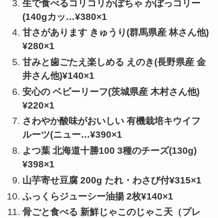
生で食べるコリコリかぼちゃ かぼっコリー
(140gカッ…¥380×1
甘さがあります きゅうり(群馬県産 林さん他)
¥280×1
甘みと歯ごたえ楽しめる えのき(長野県産 金
井さん他)¥140×1
安心の ベビーリーフ(茨城県産 木村さん他)
¥220×1
さわやか酸味がおいしい 有機栽培キウイフ
ルーツ(ニュー…¥390×1
よつ葉 北海道十勝100 3種のチーズ(130g)
¥398×1
山芋寄せ豆腐 200g たれ・わさび付¥315×1
ふっくらジューシー油揚 2枚¥140×1
骨ごと食べる 新鮮じゃこのじゃこ天（プレ