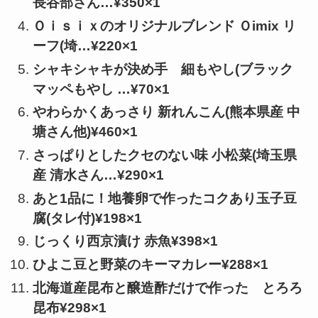
長谷部さん…¥350×1
Ｏｉｓｉｘのオリジナルブレンド Ｏimix リ
ーフ(埼…¥220×1
シャキシャキが決め手 細もやし(ブラック
マッペもやし …¥70×1
やわらかくあっさり 新れんこん(熊本県産 中
塘さん他)¥460×1
さっぱりとしたクセのない味 小松菜(埼玉県
産 清水さん…¥290×1
あと1品に！地養卵で作ったコクあり玉子豆
腐(タレ付)¥198×1
じっくり西京漬け 赤魚¥398×1
ひよこ豆と野菜のキーマカレー¥288×1
北海道産昆布と醸造酢だけで作った とろろ
昆布¥298×1