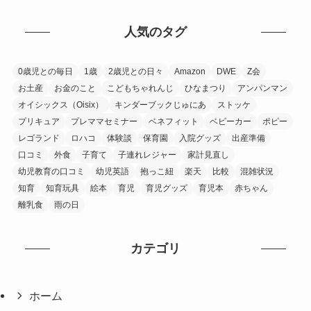
人気のタグ
0歳児との毎日
1歳
2歳児との日々
Amazon
DWE
Z会
お土産
お金のこと
こどもちゃれんじ
ひなまつり
アンパンマン
オイシックス（Oisix）
キンダーブックじゅにあ
ストッケ
プリキュア
プレママセミナー
ベネフィット
ベビーカー
ポピー
レゴランド
ロハコ
体験談
保育園
入院グッズ
出産準備
口コミ
外食
子育て
子連れレジャー
家計見直し
幼児教育の口コミ
幼児英語
抱っこ紐
楽天
比較
混雑状況
知育
知育玩具
絵本
育児
育児グッズ
育児本
赤ちゃん
離乳食
雨の日
カテゴリ
ホーム