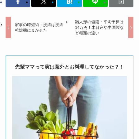
雛人形の値段・平均予算は
家事の時短術：洗濯は洗濯
14万円！木目込や中国製な
乾燥機にまかせた
ど種類の違い
先輩ママって実は意外とお料理してなかった？！