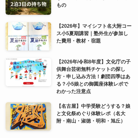
もの
【2026年】マイシフト名大附コー
ス小5夏期講習｜塾外生が参加し
た費用・教材・宿題
【2026年/令和8年度】文化庁の子
供舞台芸術無料チケットの探し
方・申し込み方法！劇団四季はあ
る？小5娘との御園座体験レポで
わかった注意点
【名古屋】中学受験どうする？娘
と文化祭めぐり体験レポ（名大
附・南山・淑徳・明和・旭丘）