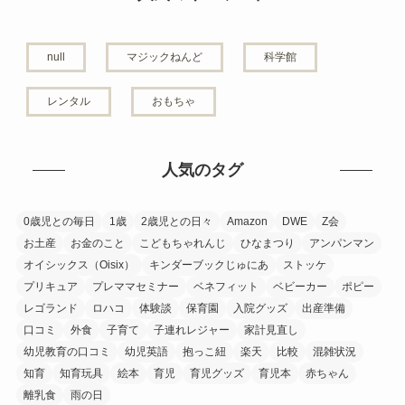
null
マジックねんど
科学館
レンタル
おもちゃ
人気のタグ
0歳児との毎日
1歳
2歳児との日々
Amazon
DWE
Z会
お土産
お金のこと
こどもちゃれんじ
ひなまつり
アンパンマン
オイシックス（Oisix）
キンダーブックじゅにあ
ストッケ
プリキュア
プレママセミナー
ベネフィット
ベビーカー
ポピー
レゴランド
ロハコ
体験談
保育園
入院グッズ
出産準備
口コミ
外食
子育て
子連れレジャー
家計見直し
幼児教育の口コミ
幼児英語
抱っこ紐
楽天
比較
混雑状況
知育
知育玩具
絵本
育児
育児グッズ
育児本
赤ちゃん
離乳食
雨の日