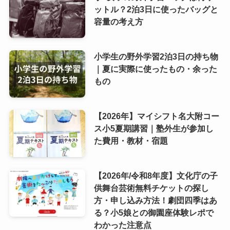
ットル？2泊3日に使ったバッグと
容量の考え方
小学生の野外学習2泊3日の持ち物
｜夏に実際に使ったもの・余った
もの
【2026年】マイシフト名大附コー
ス小5夏期講習｜塾外生が参加し
た費用・教材・宿題
【2026年/令和8年度】文化庁の子
供舞台芸術無料チケットの探し
方・申し込み方法！劇団四季はあ
る？小5娘との御園座体験レポで
わかった注意点