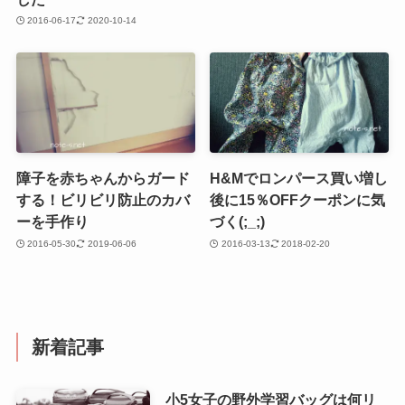
2016-06-17
2020-10-14
障子を赤ちゃんからガード
H&Mでロンパース買い増し
する！ビリビリ防止のカバ
後に15％OFFクーポンに気
ーを手作り
づく(;_;)
2016-05-30
2019-06-06
2016-03-13
2018-02-20
新着記事
小5女子の野外学習バッグは何リ