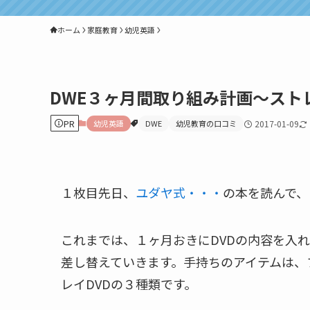
ホーム
家庭教育
幼児英語
DWE３ヶ月間取り組み計画～スト
PR
幼児英語
DWE
幼児教育の口コミ
2017-01-09
１枚目先日、
ユダヤ式・・・
の本を読んで、
これまでは、１ヶ月おきにDVDの内容を入
差し替えていきます。手持ちのアイテムは、プ
レイDVDの３種類です。