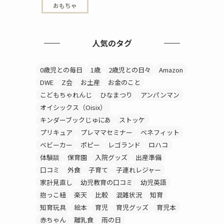
おもちゃ
人気のタグ
0歳児との毎日
1歳
2歳児との日々
Amazon
DWE
Z会
お土産
お金のこと
こどもちゃれんじ
ひなまつり
アンパンマン
オイシックス（Oisix）
キンダーブックじゅにあ
ストッケ
プリキュア
プレママセミナー
ベネフィット
ベビーカー
ポピー
レゴランド
ロハコ
体験談
保育園
入院グッズ
出産準備
口コミ
外食
子育て
子連れレジャー
家計見直し
幼児教育の口コミ
幼児英語
抱っこ紐
楽天
比較
混雑状況
知育
知育玩具
絵本
育児
育児グッズ
育児本
赤ちゃん
離乳食
雨の日